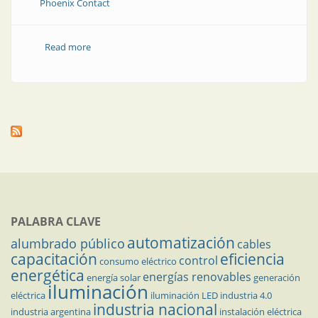
Phoenix Contact
Read more
about Tablero de control á la carte
PALABRA CLAVE
automatización
alumbrado público
cables
capacitación
eficiencia
control
consumo eléctrico
energética
energías renovables
energía solar
generación
iluminación
eléctrica
iluminación LED
industria 4.0
industria nacional
industria argentina
instalación eléctrica