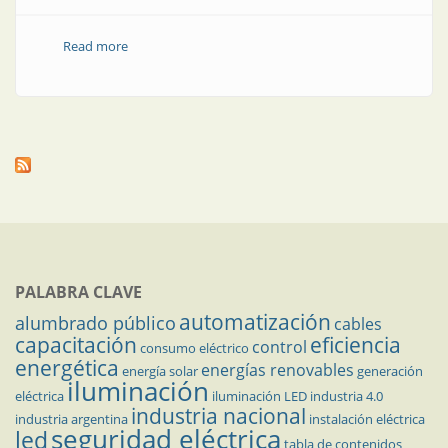
Read more
about Conectores plásticos de alta resistencia
PALABRA CLAVE
automatización
alumbrado público
cables
capacitación
eficiencia
control
consumo eléctrico
energética
energías renovables
energía solar
generación
iluminación
eléctrica
iluminación LED
industria 4.0
industria nacional
industria argentina
instalación eléctrica
seguridad eléctrica
led
tabla de contenidos