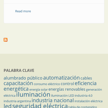
Read more
about Conectores plásticos de alta resistencia
PALABRA CLAVE
automatización
alumbrado público
cables
capacitación
eficiencia
control
consumo eléctrico
energética
energías renovables
energía solar
generación
iluminación
eléctrica
iluminación LED
industria 4.0
industria nacional
industria argentina
instalación eléctrica
seguridad eléctrica
led
tabla de contenidos