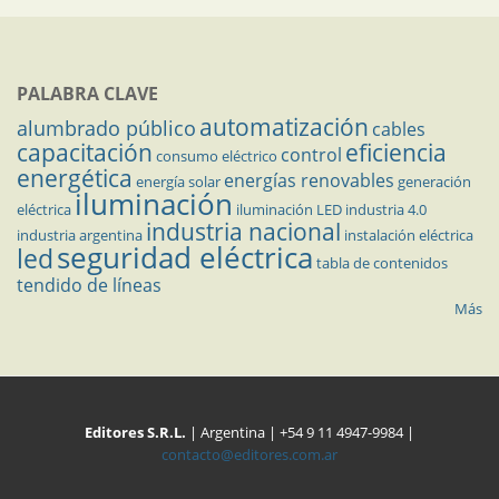
PALABRA CLAVE
automatización
alumbrado público
cables
capacitación
eficiencia
control
consumo eléctrico
energética
energías renovables
energía solar
generación
iluminación
eléctrica
iluminación LED
industria 4.0
industria nacional
industria argentina
instalación eléctrica
seguridad eléctrica
led
tabla de contenidos
tendido de líneas
Más
Editores S.R.L.
| Argentina | +54 9 11 4947-9984 |
contacto@editores.com.ar