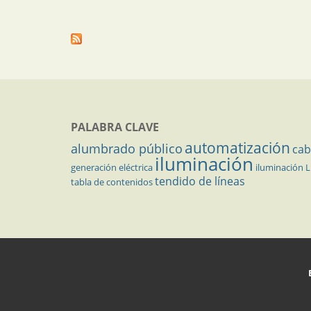
PALABRA CLAVE
automatización
alumbrado público
cab
iluminación
generación eléctrica
iluminación 
tendido de líneas
tabla de contenidos