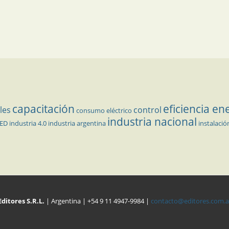
capacitación
eficiencia en
les
control
consumo eléctrico
industria nacional
LED
industria 4.0
industria argentina
instalació
Editores S.R.L.
| Argentina | +54 9 11 4947-9984 |
contacto@editores.com.a