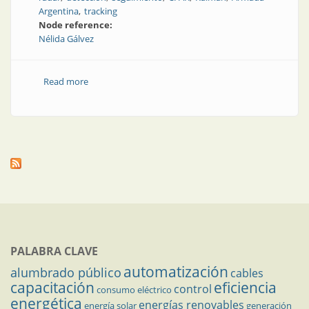
Argentina
tracking
Node reference:
Nélida Gálvez
Read more
about Diseño e implementación de un extractor de
video-radar y seguimiento
PALABRA CLAVE
automatización
alumbrado público
cables
capacitación
eficiencia
control
consumo eléctrico
energética
energías renovables
energía solar
generación