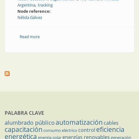
Argentina
tracking
Node reference:
Nélida Gálvez
Read more
about Diseño e implementación de un extractor de
video-radar y seguimiento
PALABRA CLAVE
automatización
alumbrado público
cables
capacitación
eficiencia
control
consumo eléctrico
energética
energías renovables
energía solar
generación