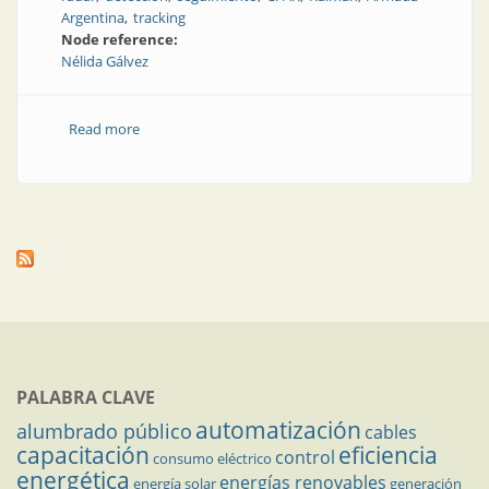
Argentina
tracking
Node reference:
Nélida Gálvez
Read more
about Diseño e implementación de un extractor de
video-radar y seguimiento
PALABRA CLAVE
automatización
alumbrado público
cables
capacitación
eficiencia
control
consumo eléctrico
energética
energías renovables
energía solar
generación