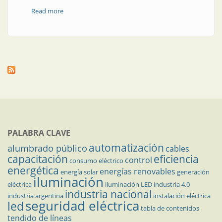
Read more
about Neuquén y su primer parque de energía solar
PALABRA CLAVE
automatización
alumbrado público
cables
capacitación
eficiencia
control
consumo eléctrico
energética
energías renovables
energía solar
generación
iluminación
eléctrica
iluminación LED
industria 4.0
industria nacional
industria argentina
instalación eléctrica
seguridad eléctrica
led
tabla de contenidos
tendido de líneas