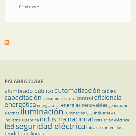
Read more
about Neuquén y su primer parque de energía solar
PALABRA CLAVE
automatización
alumbrado público
cables
capacitación
eficiencia
control
consumo eléctrico
energética
energías renovables
energía solar
generación
iluminación
eléctrica
iluminación LED
industria 4.0
industria nacional
industria argentina
instalación eléctrica
seguridad eléctrica
led
tabla de contenidos
tendido de líneas