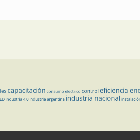
edancia en líneas aisladas hospitalarias
capacitación
eficiencia en
les
control
consumo eléctrico
industria nacional
LED
industria 4.0
industria argentina
instalació