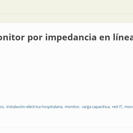
onitor por impedancia en línea
co
instalación eléctrica hospitalaria
monitor
carga capacitiva
red IT
moni