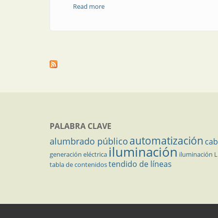
Read more
about Por qué elegir un monitor por imp
PALABRA CLAVE
automatización
alumbrado público
cab
iluminación
generación eléctrica
iluminación 
tendido de líneas
tabla de contenidos