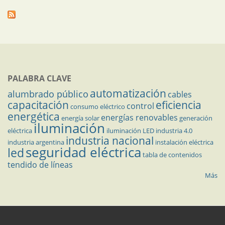
PALABRA CLAVE
automatización
alumbrado público
cables
capacitación
eficiencia
control
consumo eléctrico
energética
energías renovables
energía solar
generación
iluminación
eléctrica
iluminación LED
industria 4.0
industria nacional
industria argentina
instalación eléctrica
seguridad eléctrica
led
tabla de contenidos
tendido de líneas
Más