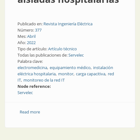
Publicado en:
Revista Ingeniería Eléctrica
Número:
377
Mes:
Abril
Año:
2022
Tipo de artículo:
Artículo técnico
Todas las publicaciones de:
Servelec
Palabra clave:
electromedicina
equipamiento médico
instalación
eléctrica hospitalaria
monitor
carga capacitiva
red
IT
monitoreo de la red IT
Node reference:
Servelec
Read more
about Por qué elegir un monitor por impedancia en
líneas aisladas hospitalarias