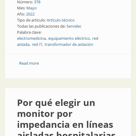
Número:
378
Mes:
Mayo
Año:
2022
Tipo de artículo:
Artículo técnico
Todas las publicaciones de:
Servelec
Palabra clave:
electromedicina
equipamiento eléctrico
red
aislada
red IT
transformador de aislación
Read more
about Cómo es, y por qué, un transformador de
aislación para salas médicas
Por qué elegir un
monitor por
impedancia en líneas
aisladas hospitalarias