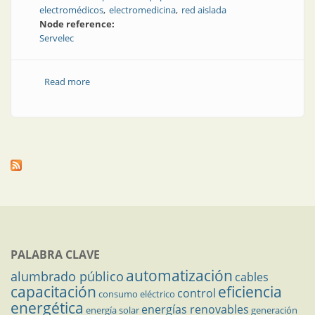
electromédicos
electromedicina
red aislada
Node reference:
Servelec
Read more
about Fundamentos de la red aislada IT
PALABRA CLAVE
automatización
alumbrado público
cables
capacitación
eficiencia
control
consumo eléctrico
energética
energías renovables
energía solar
generación