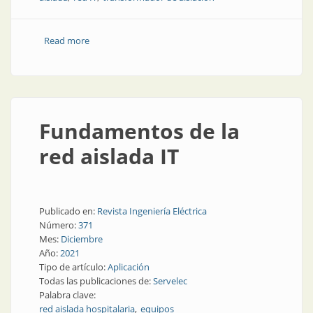
Read more
about Cómo es, y por qué, un transformador de
aislación para salas médicas
Fundamentos de la
red aislada IT
Publicado en:
Revista Ingeniería Eléctrica
Número:
371
Mes:
Diciembre
Año:
2021
Tipo de artículo:
Aplicación
Todas las publicaciones de:
Servelec
Palabra clave:
red aislada hospitalaria
equipos