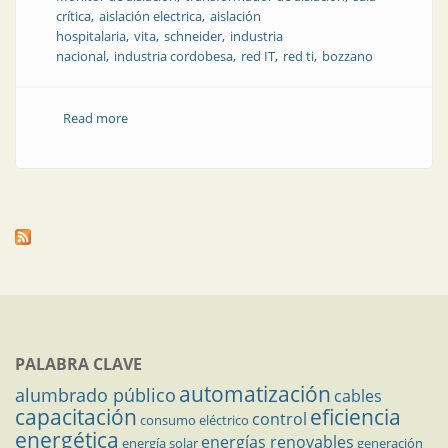
crítica
aislación electrica
aislación
hospitalaria
vita
schneider
industria
nacional
industria cordobesa
red IT
red ti
bozzano
Read more
about La empresa argentina que revoluciona el
equipamiento hospitalario
PALABRA CLAVE
automatización
alumbrado público
cables
capacitación
eficiencia
control
consumo eléctrico
energética
energías renovables
energía solar
generación