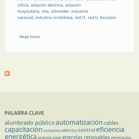
crítica
aislación electrica
aislación
hospitalaria
vita
schneider
industria
nacional
industria cordobesa
red IT
red ti
bozzano
Read more
about La empresa argentina que revoluciona el
equipamiento hospitalario
PALABRA CLAVE
automatización
alumbrado público
cables
capacitación
eficiencia
control
consumo eléctrico
energética
energías renovables
energía solar
generación