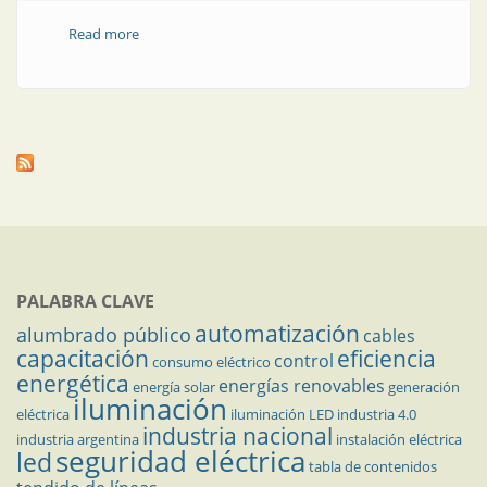
Read more
about Conexión industrial a la intemperie
PALABRA CLAVE
automatización
alumbrado público
cables
capacitación
eficiencia
control
consumo eléctrico
energética
energías renovables
energía solar
generación
iluminación
eléctrica
iluminación LED
industria 4.0
industria nacional
industria argentina
instalación eléctrica
seguridad eléctrica
led
tabla de contenidos