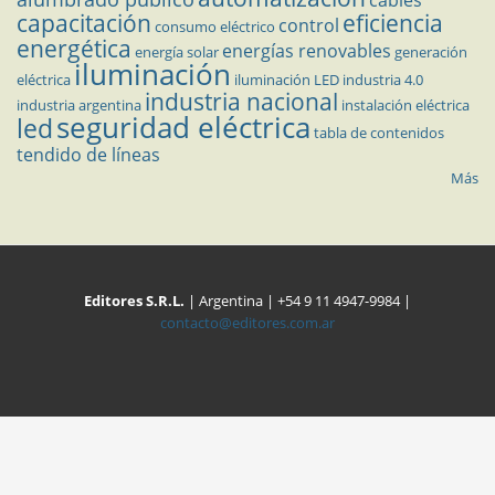
cables
capacitación
eficiencia
control
consumo eléctrico
energética
energías renovables
energía solar
generación
iluminación
eléctrica
iluminación LED
industria 4.0
industria nacional
industria argentina
instalación eléctrica
seguridad eléctrica
led
tabla de contenidos
tendido de líneas
Más
Editores S.R.L.
| Argentina | +54 9 11 4947-9984 |
contacto@editores.com.ar