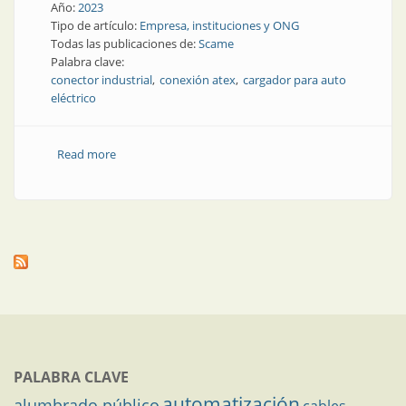
Año:
2023
Tipo de artículo:
Empresa, instituciones y ONG
Todas las publicaciones de:
Scame
Palabra clave:
conector industrial
conexión atex
cargador para auto
eléctrico
Read more
about Con nuevas propuestas en conexiones
eléctricas, Scame festeja 60 y Scame festeja 25
PALABRA CLAVE
automatización
alumbrado público