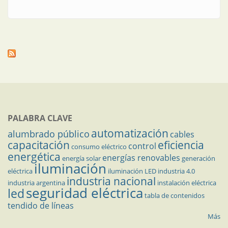
PALABRA CLAVE
automatización
alumbrado público
cables
capacitación
eficiencia
control
consumo eléctrico
energética
energías renovables
energía solar
generación
iluminación
eléctrica
iluminación LED
industria 4.0
industria nacional
industria argentina
instalación eléctrica
seguridad eléctrica
led
tabla de contenidos
tendido de líneas
Más