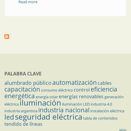
Read more
about Confirmado: BIEL presencial en 2023
PALABRA CLAVE
automatización
alumbrado público
cables
capacitación
eficiencia
control
consumo eléctrico
energética
energías renovables
energía solar
generación
iluminación
eléctrica
iluminación LED
industria 4.0
industria nacional
industria argentina
instalación eléctrica
seguridad eléctrica
led
tabla de contenidos
tendido de líneas
Más