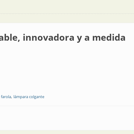
able, innovadora y a medida
farola
lámpara colgante
dora y a medida