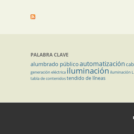
PALABRA CLAVE
automatización
alumbrado público
cab
iluminación
generación eléctrica
iluminación 
tendido de líneas
tabla de contenidos