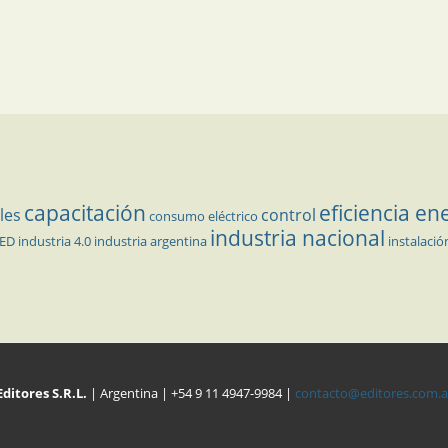
capacitación
eficiencia en
les
control
consumo eléctrico
industria nacional
LED
industria 4.0
industria argentina
instalació
Editores S.R.L.
| Argentina | +54 9 11 4947-9984 |
contacto@editores.com.a