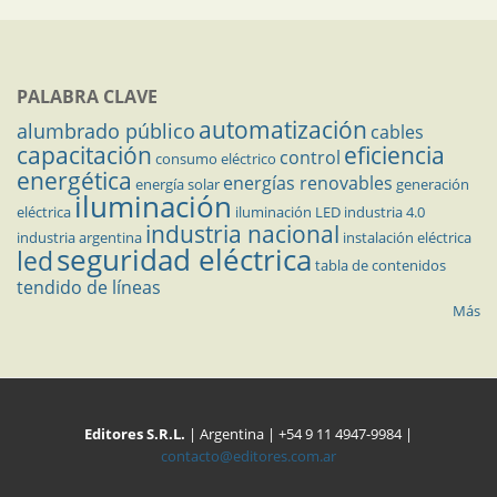
PALABRA CLAVE
automatización
alumbrado público
cables
capacitación
eficiencia
control
consumo eléctrico
energética
energías renovables
energía solar
generación
iluminación
eléctrica
iluminación LED
industria 4.0
industria nacional
industria argentina
instalación eléctrica
seguridad eléctrica
led
tabla de contenidos
tendido de líneas
Más
Editores S.R.L.
| Argentina | +54 9 11 4947-9984 |
contacto@editores.com.ar