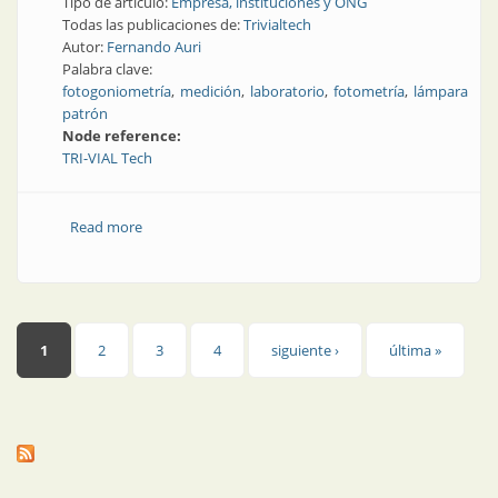
Tipo de artículo:
Empresa, instituciones y ONG
Todas las publicaciones de:
Trivialtech
Autor:
Fernando Auri
Palabra clave:
fotogoniometría
medición
laboratorio
fotometría
lámpara
patrón
Node reference:
TRI-VIAL Tech
Read more
about Trivialtech cuenta con fotogoniómetro propio
Páginas
1
2
3
4
siguiente ›
última »