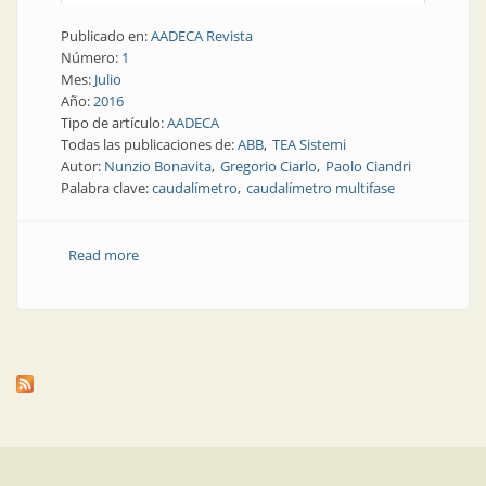
Publicado en:
AADECA Revista
Número:
1
Mes:
Julio
Año:
2016
Tipo de artículo:
AADECA
Todas las publicaciones de:
ABB
TEA Sistemi
Autor:
Nunzio Bonavita
Gregorio Ciarlo
Paolo Ciandri
Palabra clave:
caudalímetro
caudalímetro multifase
Read more
about Artículo técnico | Caudalímetro multifase de
alta precisión