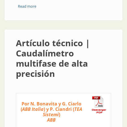
Read more
about La fábrica de tecnología para la ciudad
inteligente
Artículo técnico |
Caudalímetro
multifase de alta
precisión
Por N. Bonavita y G. Ciarlo
(
ABB Italia
) y P. Ciandri (
TEA
Sistemi
)
ABB