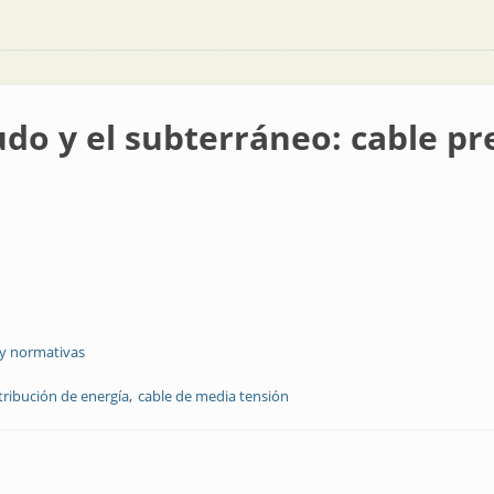
udo y el subterráneo: cable 
 y normativas
tribución de energía
cable de media tensión
terráneo: cable preensamblado de media tensión