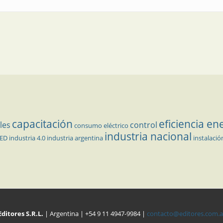
capacitación
eficiencia en
les
control
consumo eléctrico
industria nacional
LED
industria 4.0
industria argentina
instalació
Editores S.R.L.
| Argentina | +54 9 11 4947-9984 |
contacto@editores.com.a