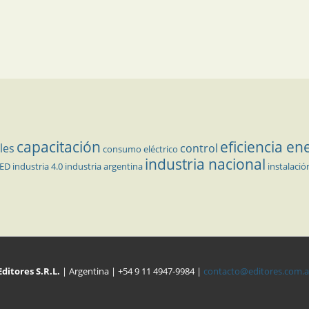
capacitación
eficiencia en
les
control
consumo eléctrico
industria nacional
LED
industria 4.0
industria argentina
instalació
Editores S.R.L.
| Argentina | +54 9 11 4947-9984 |
contacto@editores.com.a