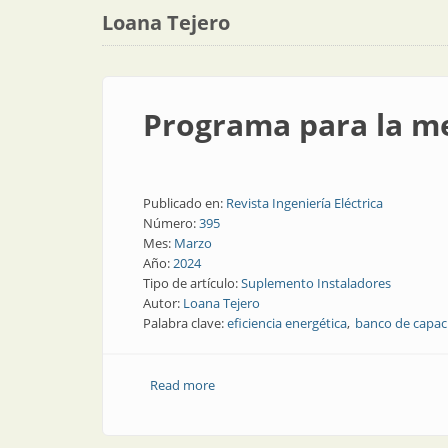
Loana Tejero
Programa para la me
Publicado en:
Revista Ingeniería Eléctrica
Número:
395
Mes:
Marzo
Año:
2024
Tipo de artículo:
Suplemento Instaladores
Autor:
Loana Tejero
Palabra clave:
eficiencia energética
banco de capac
Read more
about Programa para la mejora del fact