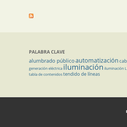
PALABRA CLAVE
automatización
alumbrado público
cab
iluminación
generación eléctrica
iluminación 
tendido de líneas
tabla de contenidos