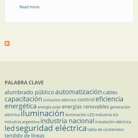
Read more
about Programa para la mejora del factor de potencia
PALABRA CLAVE
automatización
alumbrado público
cables
capacitación
eficiencia
control
consumo eléctrico
energética
energías renovables
energía solar
generación
iluminación
eléctrica
iluminación LED
industria 4.0
industria nacional
industria argentina
instalación eléctrica
seguridad eléctrica
led
tabla de contenidos
tendido de líneas