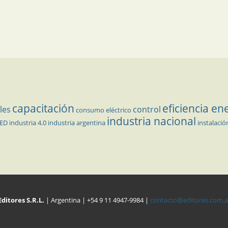
capacitación
eficiencia en
les
control
consumo eléctrico
industria nacional
LED
industria 4.0
industria argentina
instalació
Editores S.R.L.
| Argentina | +54 9 11 4947-9984 |
contacto@editores.com.a