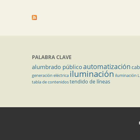
PALABRA CLAVE
automatización
alumbrado público
cab
iluminación
generación eléctrica
iluminación 
tendido de líneas
tabla de contenidos