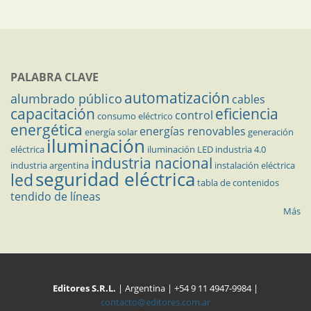
PALABRA CLAVE
automatización
alumbrado público
cables
capacitación
eficiencia
control
consumo eléctrico
energética
energías renovables
energía solar
generación
iluminación
eléctrica
iluminación LED
industria 4.0
industria nacional
industria argentina
instalación eléctrica
seguridad eléctrica
led
tabla de contenidos
tendido de líneas
Más
Editores S.R.L.
| Argentina | +54 9 11 4947-9984 |
contacto@editores.com.ar