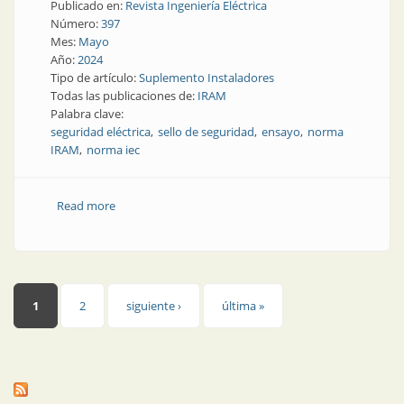
Publicado en:
Revista Ingeniería Eléctrica
Número:
397
Mes:
Mayo
Año:
2024
Tipo de artículo:
Suplemento Instaladores
Todas las publicaciones de:
IRAM
Palabra clave:
seguridad eléctrica
sello de seguridad
ensayo
norma
IRAM
norma iec
Read more
about Los productos certificados ofrecen mayor
seguridad
Páginas
1
2
siguiente ›
última »