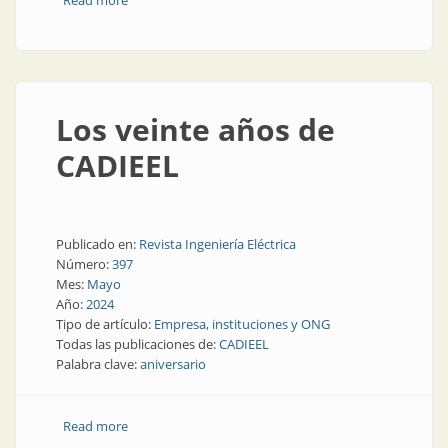
Read more
about Optimizar el consumo de energía es la clave
para el ahorro
Los veinte años de
CADIEEL
Publicado en:
Revista Ingeniería Eléctrica
Número:
397
Mes:
Mayo
Año:
2024
Tipo de artículo:
Empresa, instituciones y ONG
Todas las publicaciones de:
CADIEEL
Palabra clave:
aniversario
Read more
about Los veinte años de CADIEEL