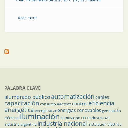
solar
cable de alta tensión
accc
payton
imalum
Read more
about Dime qué aplicación tienes, te diré qué cable
necesitas
PALABRA CLAVE
automatización
alumbrado público
cables
capacitación
eficiencia
control
consumo eléctrico
energética
energías renovables
energía solar
generación
iluminación
eléctrica
iluminación LED
industria 4.0
industria nacional
industria argentina
instalación eléctrica