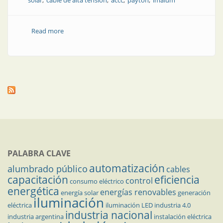
solar
cable de alta tensión
accc
payton
imalum
Read more
about Dime qué aplicación tienes, te diré qué cable
necesitas
PALABRA CLAVE
automatización
alumbrado público
cables
capacitación
eficiencia
control
consumo eléctrico
energética
energías renovables
energía solar
generación
iluminación
eléctrica
iluminación LED
industria 4.0
industria nacional
industria argentina
instalación eléctrica