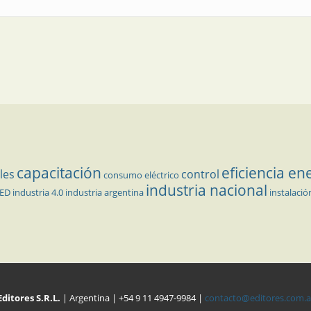
capacitación
eficiencia en
les
control
consumo eléctrico
industria nacional
LED
industria 4.0
industria argentina
instalació
Editores S.R.L.
| Argentina | +54 9 11 4947-9984 |
contacto@editores.com.a