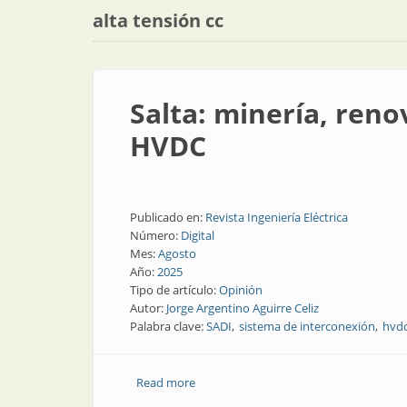
alta tensión cc
Salta: minería, reno
HVDC
Publicado en:
Revista Ingeniería Eléctrica
Número:
Digital
Mes:
Agosto
Año:
2025
Tipo de artículo:
Opinión
Autor:
Jorge Argentino Aguirre Celiz
Palabra clave:
SADI
sistema de interconexión
hvd
Read more
about Salta: minería, renovables y tran