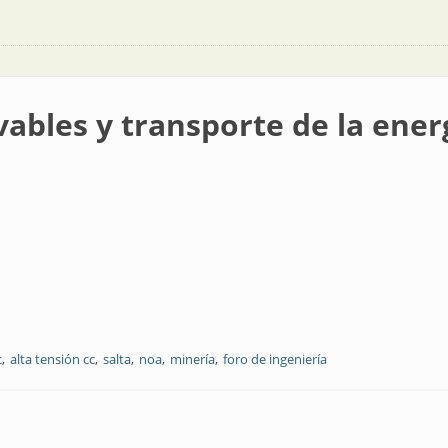
vables y transporte de la energ
c
alta tensión cc
salta
noa
minería
foro de ingeniería
sporte de la energía eléctrica en HVDC