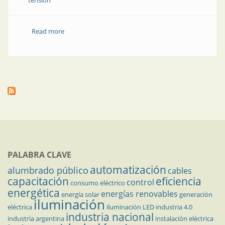
tensión
Read more
about Nuevo y portátil para pruebas en alta tensión
PALABRA CLAVE
automatización
alumbrado público
cables
capacitación
eficiencia
control
consumo eléctrico
energética
energías renovables
energía solar
generación
iluminación
eléctrica
iluminación LED
industria 4.0
industria nacional
industria argentina
instalación eléctrica