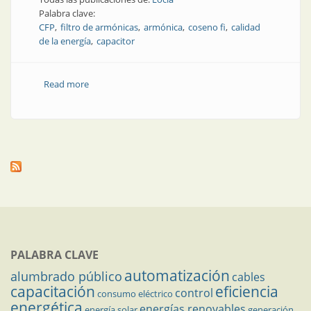
Palabra clave:
CFP
filtro de armónicas
armónica
coseno fi
calidad
de la energía
capacitor
Read more
about Corrección del factor de potencia: algunos
conceptos clave
PALABRA CLAVE
automatización
alumbrado público
cables
capacitación
eficiencia
control
consumo eléctrico
energética
energías renovables
energía solar
generación