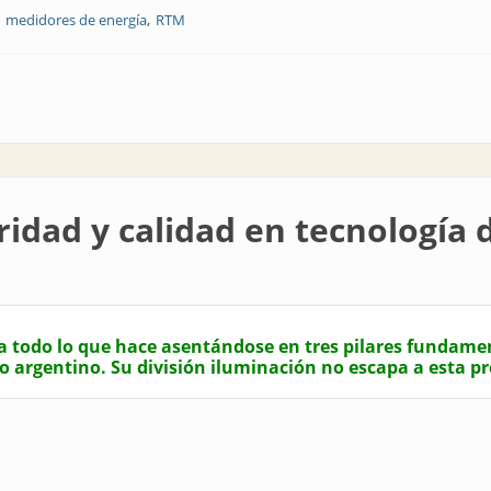
medidores de energía
RTM
ía eléctrica activa: solo se comercializan con exactitud y seguridad verifi
ridad y calidad en tecnología 
za todo lo que hace asentándose en tres pilares fundamen
o argentino. Su división iluminación no escapa a esta p