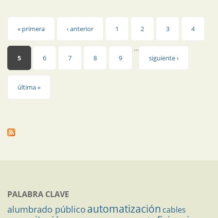
Páginas
« primera
‹ anterior
1
2
3
4
…
5
6
7
8
9
siguiente ›
última »
PALABRA CLAVE
automatización
alumbrado público
cables