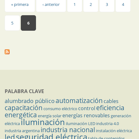
Páginas
« primera
‹ anterior
1
2
3
4
5
6
PALABRA CLAVE
automatización
alumbrado público
cables
capacitación
eficiencia
control
consumo eléctrico
energética
energías renovables
energía solar
generación
iluminación
eléctrica
iluminación LED
industria 4.0
industria nacional
industria argentina
instalación eléctrica
seguridad eléctrica
led
tabla de contenidos