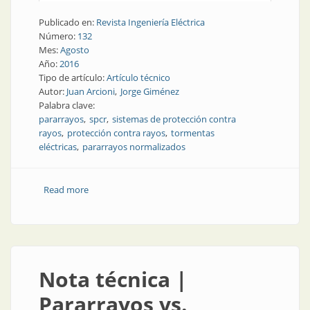
Publicado en:
Revista Ingeniería Eléctrica
Número:
132
Mes:
Agosto
Año:
2016
Tipo de artículo:
Artículo técnico
Autor:
Juan Arcioni
Jorge Giménez
Palabra clave:
pararrayos
spcr
sistemas de protección contra
rayos
protección contra rayos
tormentas
eléctricas
pararrayos normalizados
Read more
about Nota técnica | Los pararrayos y sus
separaciones convenientes para una probable mejor
actuación
Nota técnica |
Pararrayos vs.