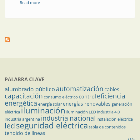
Read more
about Nota técnica | Los sistemas de protección
contra rayos (SPCR) en la normativa técnica argentina
e internacional: el método de la “esfera rodante”
PALABRA CLAVE
automatización
alumbrado público
cables
capacitación
eficiencia
control
consumo eléctrico
energética
energías renovables
energía solar
generación
iluminación
eléctrica
iluminación LED
industria 4.0
industria nacional
industria argentina
instalación eléctrica
seguridad eléctrica
led
tabla de contenidos
tendido de líneas
Más