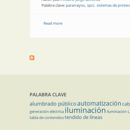
Palabra clave:
pararrayos
spcr
sistemas de protec
Read more
about Nota técnica | Los pararrayos y
PALABRA CLAVE
automatización
alumbrado público
cab
iluminación
generación eléctrica
iluminación 
tendido de líneas
tabla de contenidos