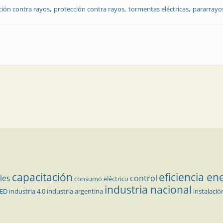
ción contra rayos
protección contra rayos
tormentas eléctricas
pararrayo
 sus separaciones convenientes para una probable mejor actuación
capacitación
eficiencia en
les
control
consumo eléctrico
industria nacional
LED
industria 4.0
industria argentina
instalació