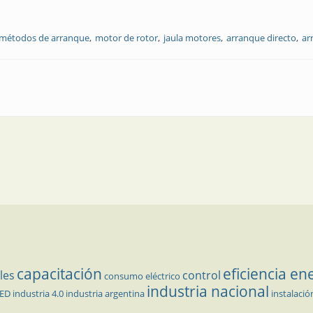
métodos de arranque
motor de rotor
jaula motores
arranque directo
ar
s básicos y métodos de arranque. Parte II
capacitación
eficiencia en
les
control
consumo eléctrico
industria nacional
LED
industria 4.0
industria argentina
instalació