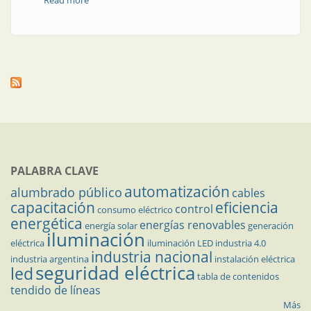
Read more
about Serie 6M, analizador de redes “todo en uno”
PALABRA CLAVE
automatización
alumbrado público
cables
capacitación
eficiencia
control
consumo eléctrico
energética
energías renovables
energía solar
generación
iluminación
eléctrica
iluminación LED
industria 4.0
industria nacional
industria argentina
instalación eléctrica
seguridad eléctrica
led
tabla de contenidos
tendido de líneas
Más