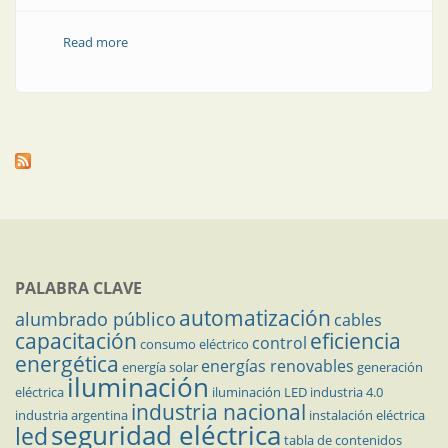
Read more
about Innovación tecnológica para el progreso
sostenible
PALABRA CLAVE
automatización
alumbrado público
cables
capacitación
eficiencia
control
consumo eléctrico
energética
energías renovables
energía solar
generación
iluminación
eléctrica
iluminación LED
industria 4.0
industria nacional
industria argentina
instalación eléctrica
seguridad eléctrica
led
tabla de contenidos