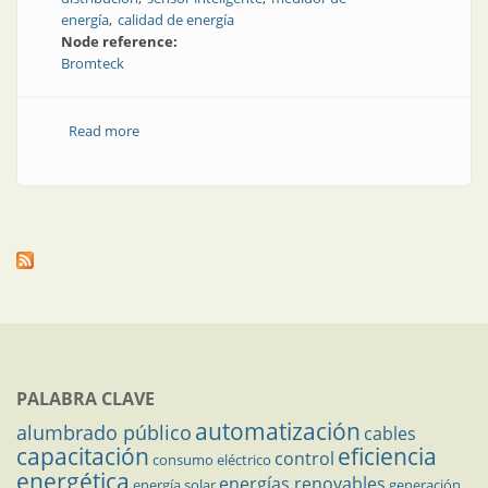
energía
calidad de energía
Node reference:
Bromteck
Read more
about Monitoreo de redes en tiempo real
PALABRA CLAVE
automatización
alumbrado público
cables
capacitación
eficiencia
control
consumo eléctrico
energética
energías renovables
energía solar
generación