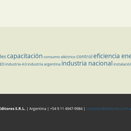
capacitación
eficiencia en
les
control
consumo eléctrico
industria nacional
LED
industria 4.0
industria argentina
instalació
Editores S.R.L.
| Argentina | +54 9 11 4947-9984 |
contacto@editores.com.a