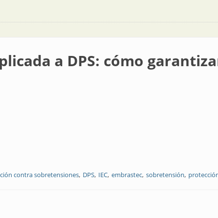
aplicada a DPS: cómo garantiz
ción contra sobretensiones
DPS
IEC
embrastec
sobretensión
protección
PS: cómo garantizar su desempeño real en campo