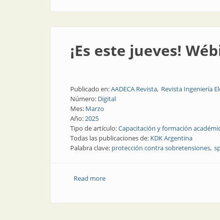
¡Es este jueves! Wé
Publicado en:
AADECA Revista
Revista Ingeniería El
Número:
Digital
Mes:
Marzo
Año:
2025
Tipo de artículo:
Capacitación y formación académi
Todas las publicaciones de:
KDK Argentina
Palabra clave:
protección contra sobretensiones
s
Read more
about ¡Es este jueves! Wébinar gratuit