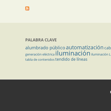
PALABRA CLAVE
automatización
alumbrado público
cab
iluminación
generación eléctrica
iluminación 
tendido de líneas
tabla de contenidos