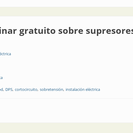
binar gratuito sobre supresore
éctrica
ca
pd
DPS
cortocircuito
sobretensión
instalación eléctrica
o sobre supresores de sobretensión