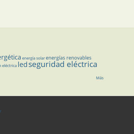
ergética
energías renovables
energía solar
seguridad eléctrica
led
n eléctrica
Más
r