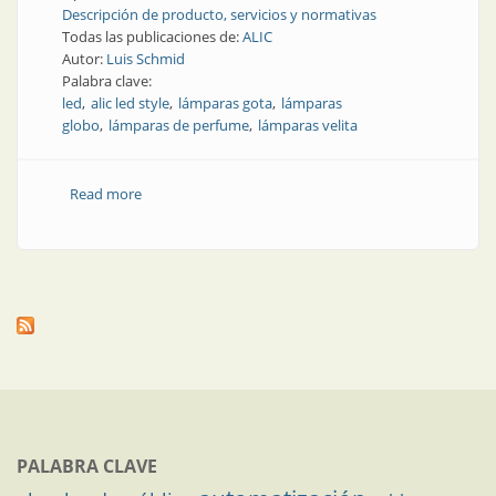
Descripción de producto, servicios y normativas
Todas las publicaciones de:
ALIC
Autor:
Luis Schmid
Palabra clave:
led
alic led style
lámparas gota
lámparas
globo
lámparas de perfume
lámparas velita
Read more
about Producto | Luz con estilo (parte 1)
PALABRA CLAVE