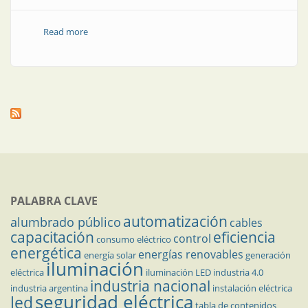
Read more
about Soluciones eléctricas y electrónicas
PALABRA CLAVE
automatización
alumbrado público
cables
capacitación
eficiencia
control
consumo eléctrico
energética
energías renovables
energía solar
generación
iluminación
eléctrica
iluminación LED
industria 4.0
industria nacional
industria argentina
instalación eléctrica
seguridad eléctrica
led
tabla de contenidos