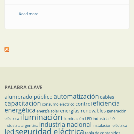
Read more
about Soluciones eléctricas y electrónicas
PALABRA CLAVE
automatización
alumbrado público
cables
capacitación
eficiencia
control
consumo eléctrico
energética
energías renovables
energía solar
generación
iluminación
eléctrica
iluminación LED
industria 4.0
industria nacional
industria argentina
instalación eléctrica
seguridad eléctrica
led
tabla de contenidos