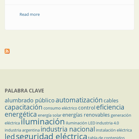
Read more
about Soluciones eléctricas y electrónicas
PALABRA CLAVE
automatización
alumbrado público
cables
capacitación
eficiencia
control
consumo eléctrico
energética
energías renovables
energía solar
generación
iluminación
eléctrica
iluminación LED
industria 4.0
industria nacional
industria argentina
instalación eléctrica
seguridad eléctrica
led
tabla de contenidos