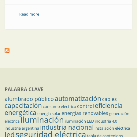
Read more
about Soluciones eléctricas y electrónicas
PALABRA CLAVE
automatización
alumbrado público
cables
capacitación
eficiencia
control
consumo eléctrico
energética
energías renovables
energía solar
generación
iluminación
eléctrica
iluminación LED
industria 4.0
industria nacional
industria argentina
instalación eléctrica
seguridad eléctrica
led
tabla de contenidos