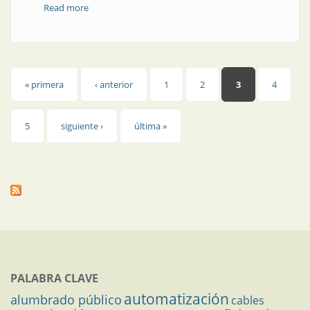
Read more
about SCADA | Sistema SCADA más confiable y
seguro
Páginas
« primera
‹ anterior
1
2
3
4
5
siguiente ›
última »
PALABRA CLAVE
automatización
alumbrado público
cables