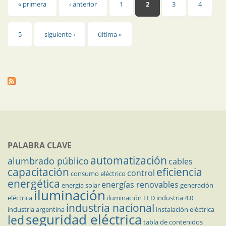
Páginas
« primera
‹ anterior
1
2
3
4
5
siguiente ›
última »
PALABRA CLAVE
automatización
alumbrado público
cables
capacitación
eficiencia
control
consumo eléctrico
energética
energías renovables
energía solar
generación
iluminación
eléctrica
iluminación LED
industria 4.0
industria nacional
industria argentina
instalación eléctrica
seguridad eléctrica
led
tabla de contenidos