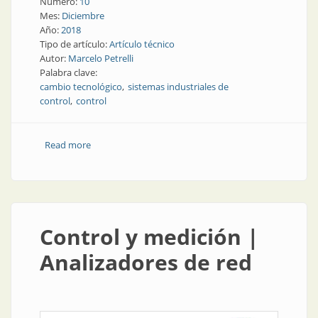
Número:
10
Mes:
Diciembre
Año:
2018
Tipo de artículo:
Artículo técnico
Autor:
Marcelo Petrelli
Palabra clave:
cambio tecnológico
sistemas industriales de
control
control
Read more
about Sistemas industriales de control en la era digital
| Cómo gerenciar el cambio tecnológico en la nueva
revolución industrial
Control y medición |
Analizadores de red