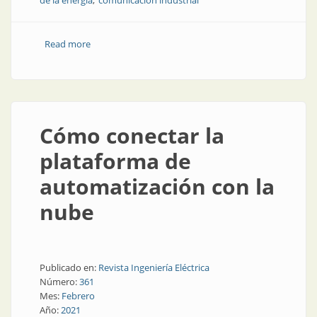
de la energía
comunicación industrial
Read more
about Transmisión de señales con cable común
Cómo conectar la
plataforma de
automatización con la
nube
Publicado en:
Revista Ingeniería Eléctrica
Número:
361
Mes:
Febrero
Año:
2021