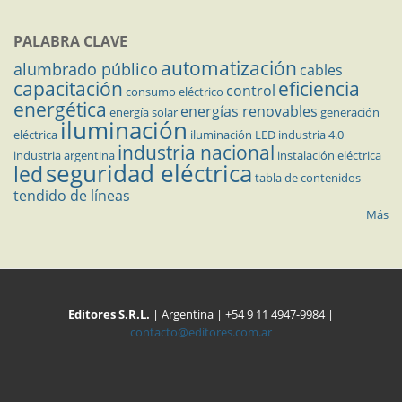
PALABRA CLAVE
automatización
alumbrado público
cables
capacitación
eficiencia
control
consumo eléctrico
energética
energías renovables
energía solar
generación
iluminación
eléctrica
iluminación LED
industria 4.0
industria nacional
industria argentina
instalación eléctrica
seguridad eléctrica
led
tabla de contenidos
tendido de líneas
Más
Editores S.R.L.
| Argentina | +54 9 11 4947-9984 |
contacto@editores.com.ar